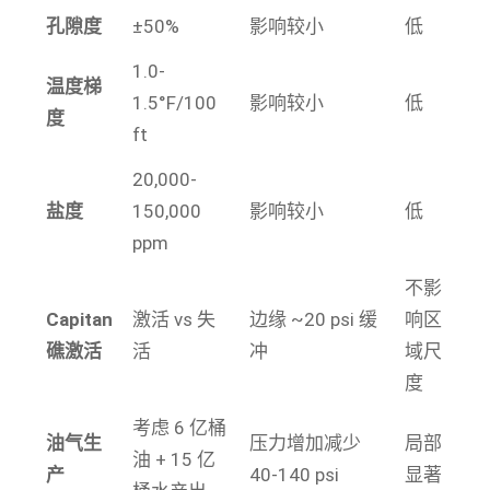
孔隙度
±50%
影响较小
低
1.0-
温度梯
1.5°F/100
影响较小
低
度
ft
20,000-
盐度
150,000
影响较小
低
ppm
不影
Capitan
激活 vs 失
边缘 ~20 psi 缓
响区
礁激活
活
冲
域尺
度
考虑 6 亿桶
油气生
压力增加减少
局部
油 + 15 亿
产
40-140 psi
显著