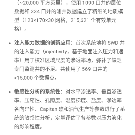
（~20,000 平方英里），使用 1090 口井的层位
数据和 334 口井的测井数据建立了精细的地质模
型（123×170×30 网格，215,621 个有效单元
格）。
注入能力数据的创新应用
：首次系统地将 SWD 井
的注入能力（injectivity，基于地面注入压力和速
率）用于校准区域尺度的渗透率场，弥补了缺乏
专门监测井的不足。共使用了 569 口井的
>15,000 个数据点。
敏感性分析的系统性
：对水平渗透率、垂直渗透
率、压缩性、孔隙度、温度梯度、盐度、渗透率
各向异性、Capitan 礁和油气生产等参数进行了系
统的敏感性分析，定量评估了各参数对压力演化
的影响程度。