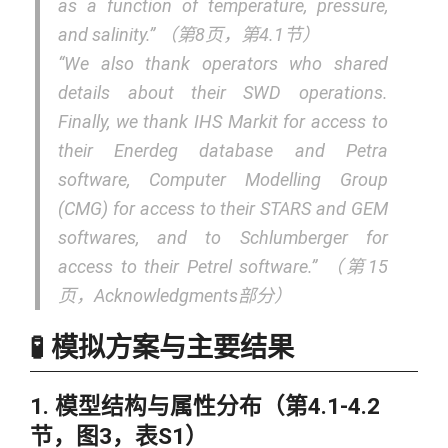
as a function of temperature, pressure,
and salinity.” （第8页，第4.1节）
“We also thank operators who shared
details about their SWD operations.
Finally, we thank IHS Markit for access to
their Enerdeg database and Petra
software, Computer Modelling Group
(CMG) for access to their STARS and GEM
softwares, and to Schlumberger for
access to their Petrel software.” （第15
页，Acknowledgments部分）
🧪 模拟方案与主要结果
1. 模型结构与属性分布（第4.1-4.2
节，图3，表S1）