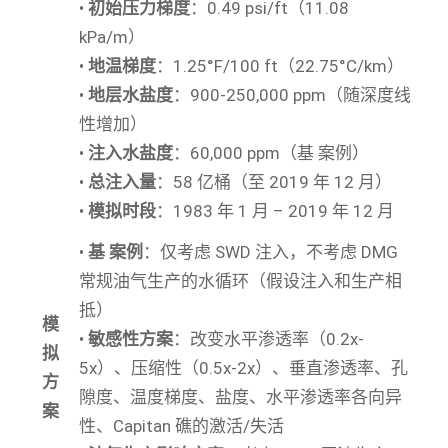
•
初始压力梯度
：0.49 psi/ft（11.08
kPa/m）
•
地温梯度
：1.25°F/100 ft（22.75°C/km）
•
地层水盐度
：900-250,000 ppm（随深度线
性增加）
•
注入水盐度
：60,000 ppm（基 案例）
•
总注入量
：58 亿桶（至 2019 年 12 月）
•
模拟时段
：1983 年 1 月 – 2019 年 12 月
•
基 案例
：仅考虑 SWD 注入，不考虑 DMG
常规油气生产的水循环（假设注入和生产相
抵）
模
•
敏感性方案
：改变水平渗透率（0.2x-
拟
5x）、压缩性（0.5x-2x）、垂直渗透率、孔
方
隙度、温度梯度、盐度、水平渗透率各向异
案
性、Capitan 礁的激活/失活