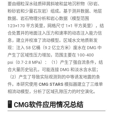
要由细粒深水硅质碎屑斜坡和盆地沉积物（砂岩、
粉砂岩和少量石灰岩）组成。基于测井数据、地层
数据、岩石物理分析和岩心数据（模型范围
123×170 平方英里，网格尺寸 1×1 平方英里），结
合处置井的地面注入压力和速率的动态注入能力信
息，建立并校准了流动模型。区域水文地质新发
现：注入 58 亿桶（9.2 亿立方米）废水在 DMG 中
产生了区域性压力增加，范围主要在 100-400
psi（0.7-2.8 MPa）：（1）产生了强自流条件，结
合大量历史钻孔，可能连接 DMG 和淡水含水层；
（2）产生了导致实际观测到的中等诱发地震的条
件。本研究使用
CMG STARS
模拟器建立了三维单
相流动模型，分析了区域孔隙压力的时空演化。
🖥️ CMG软件应用情况总结