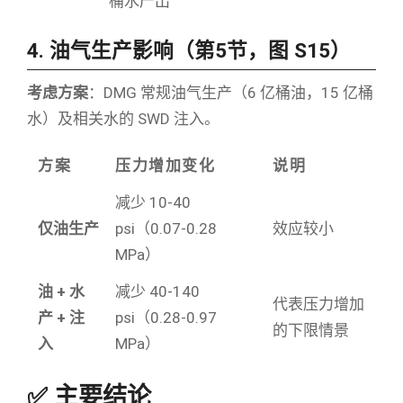
桶水产出
4. 油气生产影响（第5节，图 S15）
考虑方案
：DMG 常规油气生产（6 亿桶油，15 亿桶
水）及相关水的 SWD 注入。
方案
压力增加变化
说明
减少 10-40
仅油生产
psi（0.07-0.28
效应较小
MPa）
油 + 水
减少 40-140
代表压力增加
产 + 注
psi（0.28-0.97
的下限情景
入
MPa）
✅ 主要结论