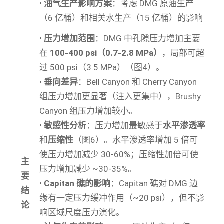
•
油气生产影响方案
：考虑 DMG 原油生产
（6 亿桶）和相关水生产（15 亿桶）的影响
•
压力增加范围
：DMG 中孔隙压力增加主要
在
100-400 psi（0.7-2.8 MPa）
，局部可超
过 500 psi（3.5 MPa）（图4）。
•
垂向差异
：Bell Canyon 和 Cherry Canyon
组压力增加更显著（注入更集中），Brushy
Canyon 组压力增加较小。
•
敏感性分析
：压力增加最敏感于
水平渗透率
和
压缩性
（图6）。水平渗透率增加 5 倍可
使压力增加减少 30-60%；压缩性加倍可使
主
压力增加减少 ~30-35%。
要
•
Capitan 礁的影响
：Capitan 礁对 DMG 边
结
缘有一定压力缓冲作用（~20 psi），但不影
论
响区域尺度压力演化。