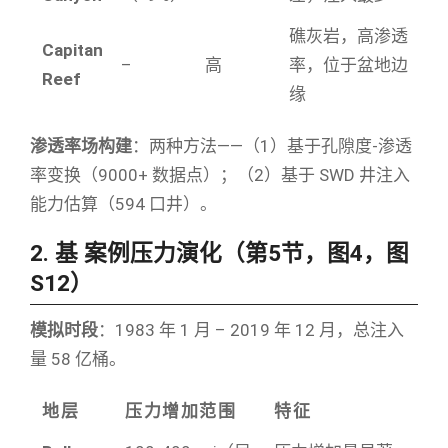
礁灰岩，高渗透
Capitan
–
高
率，位于盆地边
Reef
缘
渗透率场构建
：两种方法——（1）基于孔隙度-渗透
率变换（9000+ 数据点）；（2）基于 SWD 井注入
能力估算（594 口井）。
2. 基 案例压力演化（第5节，图4，图
S12）
模拟时段
：1983 年 1 月 – 2019 年 12 月，总注入
量 58 亿桶。
地层
压力增加范围
特征