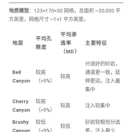
地质模型
：123×170×30 网格，总面积 ~20,000 平
方英里，网格尺寸 ~1×1 平方英里。
平均渗
平均孔
地层
透率
主要特征
隙度
（MD）
分选好的砂岩，
Bell
较高
通道更一致，延
较高
Canyon
（>9%）
伸更远，注入最
集中
Cherry
较高
较高
注入较集中
Canyon
（>9%）
Brushy
较低
砂岩较粗但分选
较低
Canyon
（<9%）
差，注入最少