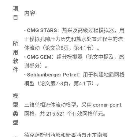
项
内容
目
•
CMG STARS
：热采及高级过程模拟器，用
于模拟孔隙压力历史和盐水处置过程中的流
所
体流动（论文第8页，第4.1节）。
用
•
CMG GEM
：组分模拟器（论文中提及，感
软
谢部分）。
件
•
Schlumberger Petrel
：用于构建地质网格
模型（论文第7-8页，第4.1节）。
模
型
三维单相流体流动模型，采用 corner-point
类
网格，共 215,621 个有效网格单元。
型
德克萨斯州西部和新墨西哥州东南部