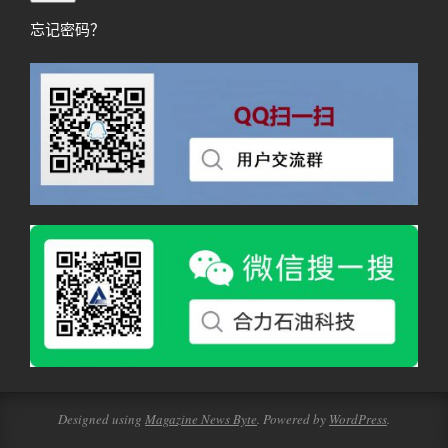
忘记密码？
Designed using
Magazine News Byte
. Powered by
WordPress
.