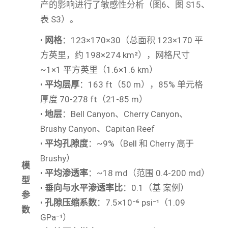
产的影响进行了敏感性分析（图6、图 S15、
表 S3）。
•
网格
：123×170×30（总面积 123×170 平
方英里，约 198×274 km²），网格尺寸
~1×1 平方英里（1.6×1.6 km）
•
平均层厚
：163 ft（50 m），85% 单元格
厚度 70-278 ft（21-85 m）
•
地层
：Bell Canyon、Cherry Canyon、
Brushy Canyon、Capitan Reef
•
平均孔隙度
：~9%（Bell 和 Cherry 高于
Brushy）
模
•
平均渗透率
：~18 md（范围 0.4-200 md）
型
•
垂向与水平渗透率比
：0.1（基 案例）
参
•
孔隙压缩系数
：7.5×10⁻⁶ psi⁻¹（1.09
数
GPa⁻¹）