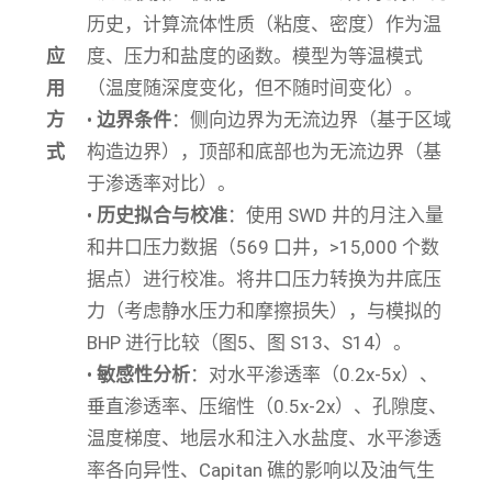
历史，计算流体性质（粘度、密度）作为温
应
度、压力和盐度的函数。模型为等温模式
用
（温度随深度变化，但不随时间变化）。
方
•
边界条件
：侧向边界为无流边界（基于区域
式
构造边界），顶部和底部也为无流边界（基
于渗透率对比）。
•
历史拟合与校准
：使用 SWD 井的月注入量
和井口压力数据（569 口井，>15,000 个数
据点）进行校准。将井口压力转换为井底压
力（考虑静水压力和摩擦损失），与模拟的
BHP 进行比较（图5、图 S13、S14）。
•
敏感性分析
：对水平渗透率（0.2x-5x）、
垂直渗透率、压缩性（0.5x-2x）、孔隙度、
温度梯度、地层水和注入水盐度、水平渗透
率各向异性、Capitan 礁的影响以及油气生