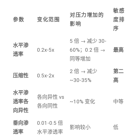
敏感
对压力增加的
参数
变化范围
度排
影响
序
5 倍 → 减少 30-
水平渗
0.2x-5x
60%；0.2 倍 →
最高
透率
同等增加
2 倍 → 减少
第二
压缩性
0.5x-2x
~30-35%
高
水平渗
各向异性 vs
透率各
~10% 变化
中等
各向同性
向异性
垂向渗
0.01-0.5 倍
影响较小
低
透率
水平渗透率