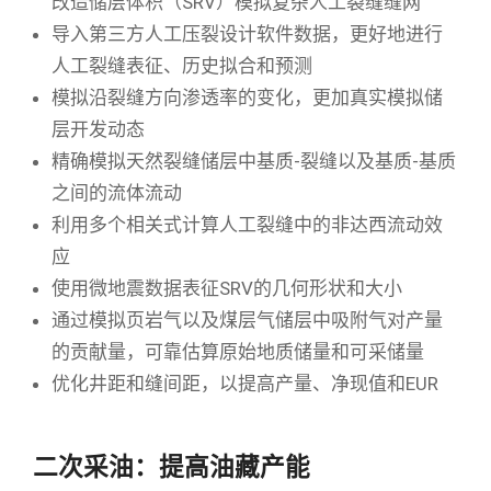
改造储层体积（SRV）模拟复杂人工裂缝缝网
导入第三方人工压裂设计软件数据，更好地进行
人工裂缝表征、历史拟合和预测
模拟沿裂缝方向渗透率的变化，更加真实模拟储
层开发动态
精确模拟天然裂缝储层中基质-裂缝以及基质-基质
之间的流体流动
利用多个相关式计算人工裂缝中的非达西流动效
应
使用微地震数据表征SRV的几何形状和大小
通过模拟页岩气以及煤层气储层中吸附气对产量
的贡献量，可靠估算原始地质储量和可采储量
优化井距和缝间距，以提高产量、净现值和EUR
二次采油：提高油藏产能