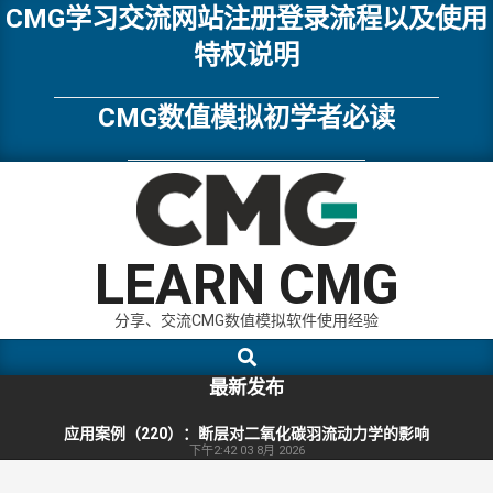
Skip
CMG学习交流网站注册登录流程以及使用
to
特权说明
content
CMG数值模拟初学者必读
LEARN CMG
分享、交流CMG数值模拟软件使用经验
Search
Primary
Navigation
最新发布
Menu
应用案例（220）：断层对二氧化碳羽流动力学的影响
下午2:42
03 8月 2026