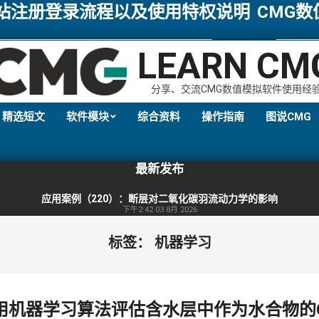
网站注册登录流程以及使用特权说明
CMG
LEARN CM
分享、交流CMG数值模拟软件使用经
精选短文
软件模块
综合资料
操作指南
图说CMG
Primary
Navigation
最新发布
Menu
应用案例（220）：断层对二氧化碳羽流动力学的影响
下午2:42
03 8月 2026
标签：
机器学习
 使用机器学习算法评估含水层中作为水合物的