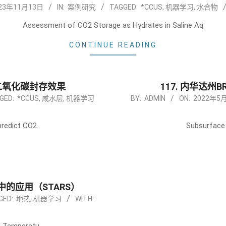
23年11月13日
IN:
案例研究
TAGGED:
*CCUS
,
机器学习
,
水合物
Assessment of CO2 Storage as Hydrates in Saline Aq
CONTINUE READING
层二氧化碳封存效果
117. 内华达
2022-
GED:
*CCUS
,
咸水层
,
机器学习
BY:
ADMIN
ON:
2022年5
05-
16
predict CO2
Subsurface 
中的应用（STARS）
GED:
地热
,
机器学习
WITH: