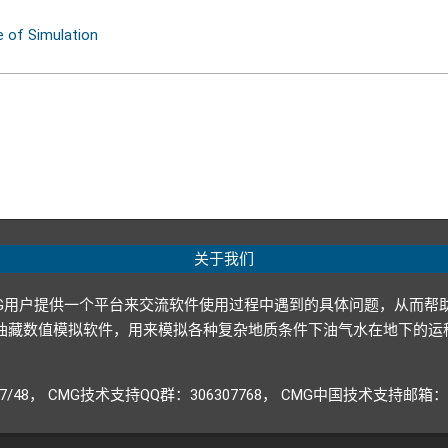
 Simulation
关于我们
G用户提供一个平台来交流软件使用过程中遇到的具体问题，从而帮
p ltd.）开发的油藏数值模拟软件，用来模拟各种复杂地质条件下油气水
947/48， CMG技术支持QQ群：306307768， CMG中国技术支持邮箱：CM