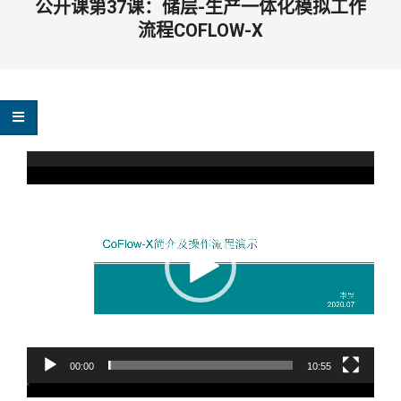
公开课第37课：储层-生产一体化模拟工作
流程COFLOW-X
视
频
播
放
器
00:00
10:55