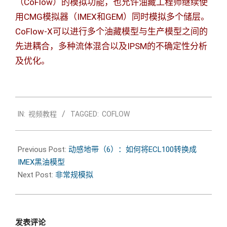
（CoFlow）的模拟功能，也允许油藏工程师继续使
用CMG模拟器（IMEX和GEM）同时模拟多个储层。
CoFlow-X可以进行
多个油藏模型与生产模型之间的
先进耦合，多种流体
混合以及I
PSM的不确定性分析
及优化。
2021-
IN:
视频教程
TAGGED:
COFLOW
01-
22
Previous Post:
动感地带（6）：如何将ECL100转换成
IMEX黑油模型
Next Post:
非常规模拟
发表评论