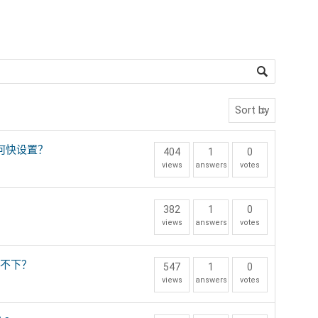
何快设置？
404
1
0
views
answers
votes
382
1
0
views
answers
votes
高不下？
547
1
0
views
answers
votes