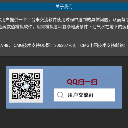
关于我们
G用户提供一个平台来交流软件使用过程中遇到的具体问题，从而帮
p ltd.）开发的油藏数值模拟软件，用来模拟各种复杂地质条件下油气水
947/48， CMG技术支持QQ群：306307768， CMG中国技术支持邮箱：CM