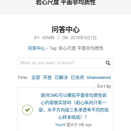
岩心尺度 平面非均质性
问答中心
2018-
BY:
ADMIN
ON:
2018年9月7日
09-
问答中心
›
Tag: 岩心尺度 平面非均质性
07
Filter:
全部
开放
已解决
已关闭
Unanswered
请问CMG可以模拟平面非均质性岩
心的驱替实验吗（岩心纵向只有一
层，水平方向由三条渗透率不同的岩
心样本组成）？
YcccY
提问于 6年 ago