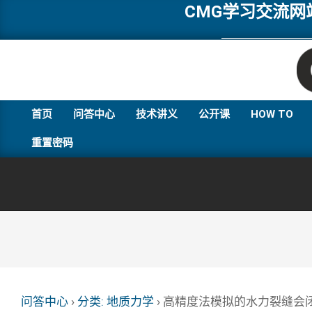
Skip
CMG学习交流
to
content
首页
问答中心
技术讲义
公开课
HOW TO
重置密码
问答中心
›
分类: 地质力学
›
高精度法模拟的水力裂缝会