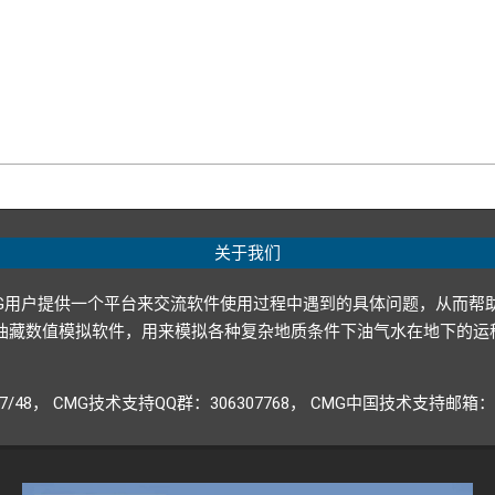
关于我们
G用户提供一个平台来交流软件使用过程中遇到的具体问题，从而帮
p ltd.）开发的油藏数值模拟软件，用来模拟各种复杂地质条件下油气水
947/48， CMG技术支持QQ群：306307768， CMG中国技术支持邮箱：CM