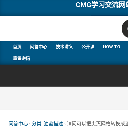
Skip
CMG学习交流
to
content
首页
问答中心
技术讲义
公开课
HOW TO
重置密码
问答中心
›
分类: 油藏描述
›
请问可以把尖灭网格转换成