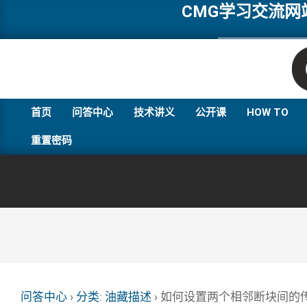
Skip
CMG学习交流
to
content
首页
问答中心
技术讲义
公开课
HOW TO
重置密码
问答中心
›
分类: 油藏描述
›
如何设置两个相邻断块间的