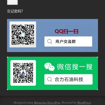
登录
忘记密码？
Designed using
Magazine News Byte
. Powered by
WordPress
.