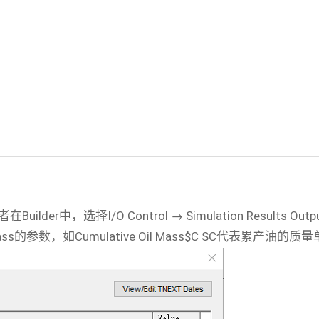
ilder中，选择I/O Control → Simulation Result
数，如Cumulative Oil Mass$C SC代表累产油的质