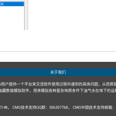
关于我们
G用户提供一个平台来交流软件使用过程中遇到的具体问题，从而帮
p ltd.）开发的油藏数值模拟软件，用来模拟各种复杂地质条件下油气水
947/48， CMG技术支持QQ群：306307768， CMG中国技术支持邮箱：CM