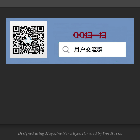
Designed using
Magazine News Byte
. Powered by
WordPress
.