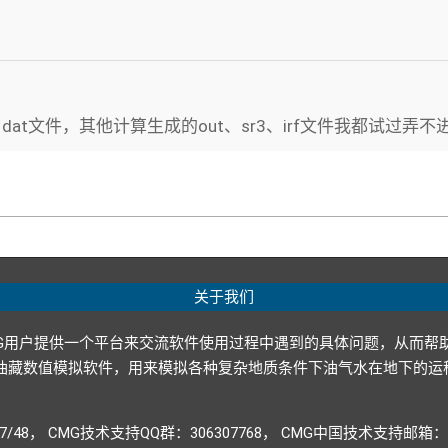
文件，其他计算生成的out、sr3、irf文件我都试过弄不进
关于我们
G用户提供一个平台来交流软件使用过程中遇到的具体问题，从而帮
p ltd.）开发的油藏数值模拟软件，用来模拟各种复杂地质条件下油气水
947/48， CMG技术支持QQ群：306307768， CMG中国技术支持邮箱：CM